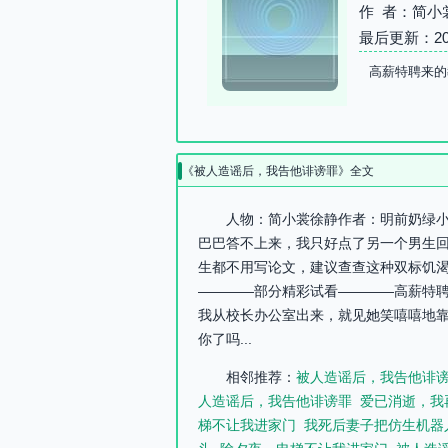
作 者：简小
最后更新：2026-
高薪特聘来的
《被人造谣后，我告他诽谤罪》全文
人物：简小裳徐静作者：明前奶绿小
巴巴答不上来，我只好点了另一个男生
生都不用写论文，建议查查这种双标饥
————部分精彩试看————高薪特
我从校长办公室出来，就见她笑嘻嘻地靠
你了吗...
相邻推荐：
被人造谣后，我告他诽
人造谣后，我告他诽谤罪
爱已消逝，我
梯不让我进家门
我死后妻子把仿生机器