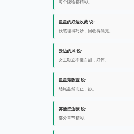
每个隐喻都精彩。
星星的好运收藏 说:
伏笔埋得巧妙，回收得漂亮。
云边的风 说:
女主独立不傻白甜，好评。
星星落阪萱 说:
结尾戛然而止，妙。
雾漫壁边薇 说:
部分章节精彩。