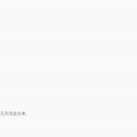
几天没走出来。