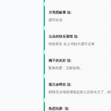
月亮照畈黍 说:
描写生动
云朵的快乐酒馆 说:
怅然若失 合上书好久缓不过来
橘子的友好 说:
配角的爱，沉默如海。
落日余晖欣 说:
剧情无冷场高潮迭起抓人后劲太大了，好
热恋玩家· 说: