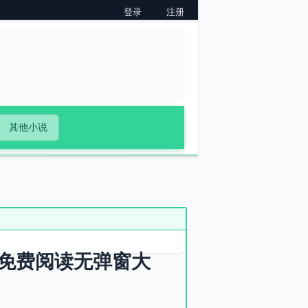
登录
注册
其他小说
免费阅读无弹窗大