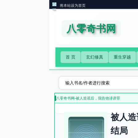
将本站设为首页
八零奇书网
首 页
玄幻修真
重生穿越
八零奇书网
-
被人造谣后，我告他诽谤罪
被人造
结局