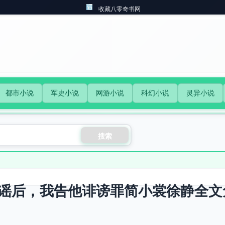
收藏八零奇书网
都市小说
军史小说
网游小说
科幻小说
灵异小说
搜索
谣后，我告他诽谤罪简小裳徐静全文